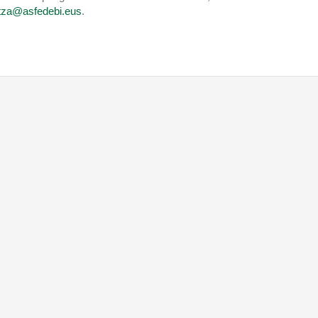
ntza@asfedebi.eus
.
Igualdad
tado de Federaciones
Promocionar la igualad de
iación de Federaciones
género y oportunidades en
rtivas de Bizkaia
Bizkaia