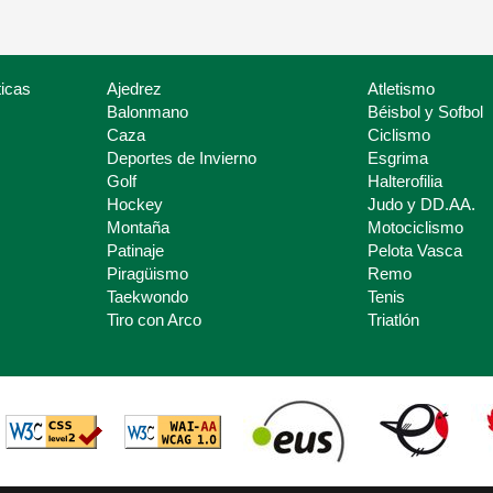
icas
Ajedrez
Atletismo
Balonmano
Béisbol y Sofbol
Caza
Ciclismo
Deportes de Invierno
Esgrima
Golf
Halterofilia
Hockey
Judo y DD.AA.
Montaña
Motociclismo
Patinaje
Pelota Vasca
Piragüismo
Remo
Taekwondo
Tenis
Tiro con Arco
Triatlón