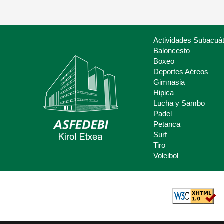
Actividades Subacuát
Baloncesto
Boxeo
Deportes Aéreos
Deporte Escolar
Gimnasia
Hipica
Claves del deporte Escolar para
Lucha y Sambo
padres y madres.
Padel
Petanca
Surf
Tiro
Voleibol