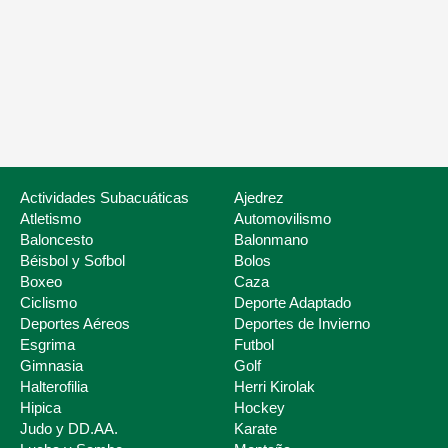
Nuestros servicios
Listado de Fed
Actividades Subacuáticas
Ajedrez
Atletismo
Automovilismo
Baloncesto
Balonmano
Béisbol y Sofbol
Bolos
Boxeo
Caza
Ciclismo
Deporte Adaptado
Deportes Aéreos
Deportes de Invierno
Esgrima
Futbol
Deporte Escolar
Gimnasia
Golf
Halterofilia
Herri Kirolak
Hipica
Hockey
Judo y DD.AA.
Karate