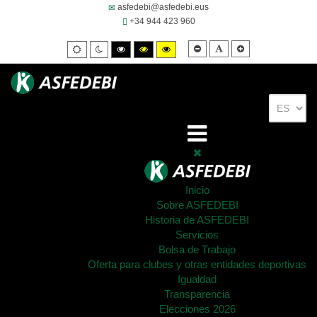
asfedebi@asfedebi.eus
+34 944 423 960
Smaller
Default
Larger
Default
Night
High
High
High
font
font
font
mode
mode
contrast
contrast
contrast
black/white
black/yellow
yellow/black
mode.
mode.
mode.
Inicio
Sobre ASFEDEBI
Historia de ASFEDEBI
Servicios
Bolsa de Trabajo
Oferta para clubes y otras entidades deportivas
Igualdad
Transparencia
Elecciones 2026