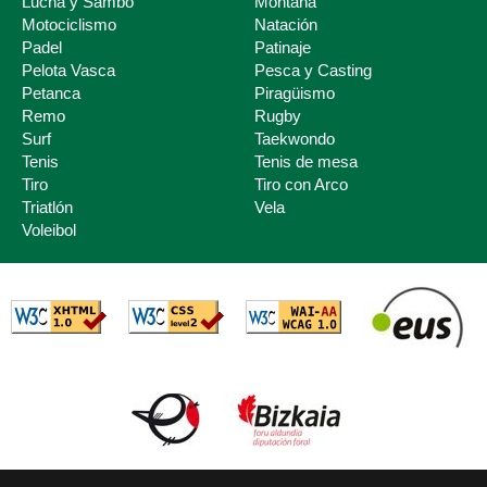
Lucha y Sambo
Montaña
Motociclismo
Natación
Padel
Patinaje
Pelota Vasca
Pesca y Casting
Petanca
Piragüismo
Remo
Rugby
Surf
Taekwondo
Tenis
Tenis de mesa
Tiro
Tiro con Arco
Triatlón
Vela
Voleibol