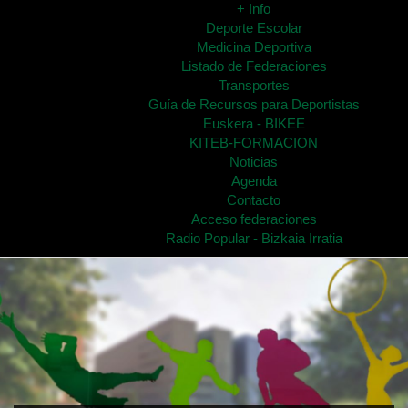
+ Info
Deporte Escolar
Medicina Deportiva
Listado de Federaciones
Transportes
Guía de Recursos para Deportistas
Euskera - BIKEE
KITEB-FORMACION
Noticias
Agenda
Contacto
Acceso federaciones
Radio Popular - Bizkaia Irratia