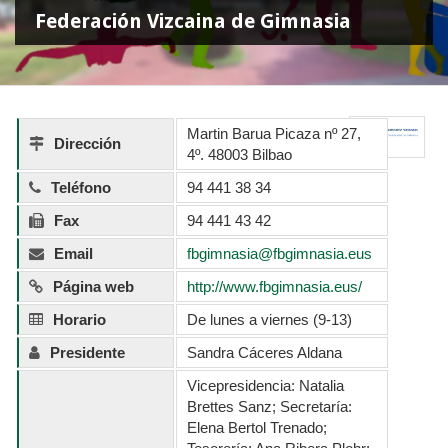
Federación Vizcaina de Gimnasia
Martin Barua Picaza nº 27,
Dirección
4º. 48003 Bilbao
Teléfono
94 441 38 34
Fax
94 441 43 42
Email
fbgimnasia@fbgimnasia.eus
Página web
http://www.fbgimnasia.eus/
Horario
De lunes a viernes (9-13)
Presidente
Sandra Cáceres Aldana
Vicepresidencia: Natalia
Brettes Sanz; Secretaría:
Elena Bertol Trenado;