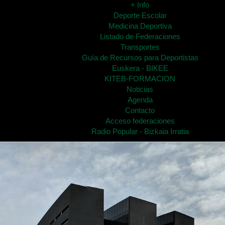
+ Info
Deporte Escolar
Medicina Deportiva
Listado de Federaciones
Transportes
Guía de Recursos para Deportistas
Euskera - BIKEE
KITEB-FORMACION
Noticias
Agenda
Contacto
Acceso federaciones
Radio Popular - Bizkaia Irratia