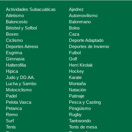
Actividades Subacuáticas
Ajedrez
Atletismo
Automovilismo
Baloncesto
Balonmano
Béisbol y Sofbol
Bolos
Boxeo
Caza
Ciclismo
Deporte Adaptado
Deportes Aéreos
Deportes de Invierno
Esgrima
Futbol
Deporte Escolar
Gimnasia
Golf
Halterofilia
Herri Kirolak
Hipica
Hockey
Judo y DD.AA.
Karate
Lucha y Sambo
Montaña
Motociclismo
Natación
Padel
Patinaje
Pelota Vasca
Pesca y Casting
Petanca
Piragüismo
Remo
Rugby
Surf
Taekwondo
Tenis
Tenis de mesa