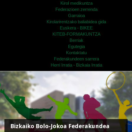
Kirol medikuntza
Federazioen zerrenda
Garraioa
Kirolarirentzako baliabidea gida
Euskera - BIKEE
KITEB-FORMAKUNTZA
Berriak
Egutegia
Kontaktatu
Federakundeen sarrera
Herri Irratia - Bizkaia Irratia
Bizkaiko Bolo-Jokoa Federakundea