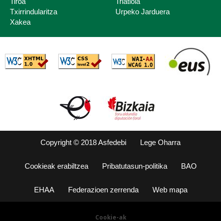
Tiroa
Triatloia
Txirrindularitza
Urpeko Jarduera
Xakea
Copyright © 2018 Asfedebi
Lege Oharra
Cookieak erabiltzea
Pribatutasun-politika
BAO
EHAA
Federazioen zerrenda
Web mapa
Cookie-ak