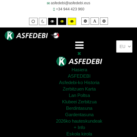
asfedebi@asfedebi.eus
+34 944 423 960
Smaller
Default
Larger
Default
Night
High
High
High
font
font
font
mode
mode
contrast
contrast
contrast
black/white
black/yellow
yellow/black
mode.
mode.
mode.
Hasiera
ASFEDEBI
Asfedebi-ko Historia
Zerbitzuen Karta
Lan Poltsa
Klubeei Zerbitzua
Berdintasuna
Gardentasuna
2026ko hauteskundeak
+ Info
Eskola kirola