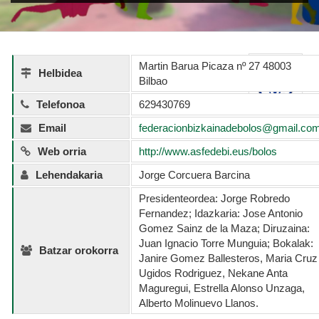
Martin Barua Picaza nº 27 48003
Helbidea
Bilbao
Telefonoa
629430769
Email
federacionbizkainadebolos@gmail.co
Web orria
http://www.asfedebi.eus/bolos
Lehendakaria
Jorge Corcuera Barcina
Presidenteordea: Jorge Robredo
Fernandez; Idazkaria: Jose Antonio
Gomez Sainz de la Maza; Diruzaina:
Juan Ignacio Torre Munguia; Bokalak:
Batzar orokorra
Janire Gomez Ballesteros, Maria Cruz
Ugidos Rodriguez, Nekane Anta
Maguregui, Estrella Alonso Unzaga,
Alberto Molinuevo Llanos.