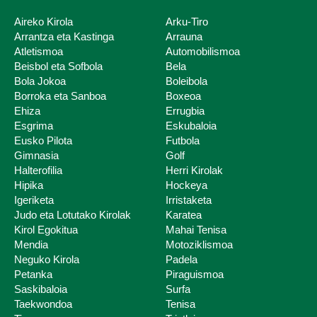
Aireko Kirola
Arku-Tiro
Arrantza eta Kastinga
Arrauna
Atletismoa
Automobilismoa
Beisbol eta Sofbola
Bela
Bola Jokoa
Boleibola
Borroka eta Sanboa
Boxeoa
Ehiza
Errugbia
Esgrima
Eskubaloia
Eskola kirola
Eusko Pilota
Futbola
Gimnasia
Golf
Halterofilia
Herri Kirolak
Hipika
Hockeya
Igeriketa
Irristaketa
Judo eta Lotutako Kirolak
Karatea
Kirol Egokitua
Mahai Tenisa
Mendia
Motoziklismoa
Neguko Kirola
Padela
Petanka
Piraguismoa
Saskibaloia
Surfa
Taekwondoa
Tenisa