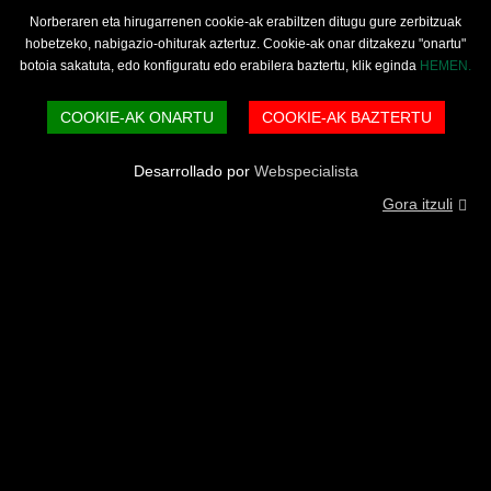
Norberaren eta hirugarrenen cookie-ak erabiltzen ditugu gure zerbitzuak
hobetzeko, nabigazio-ohiturak aztertuz. Cookie-ak onar ditzakezu "onartu"
botoia sakatuta, edo konfiguratu edo erabilera baztertu, klik eginda
HEMEN.
COOKIE-AK ONARTU
COOKIE-AK BAZTERTU
Desarrollado por
Webspecialista
Gora itzuli