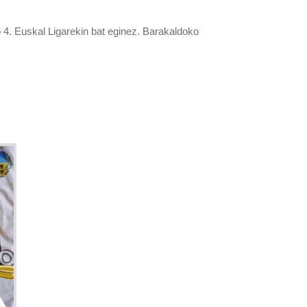
4. Euskal Ligarekin bat eginez. Barakaldoko