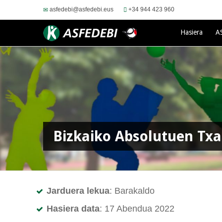
asfedebi@asfedebi.eus
+34 944 423 960
Hasiera
A
Bizkaiko Absolutuen Txa
Jarduera lekua
: Barakaldo
Hasiera data
: 17 Abendua 2022