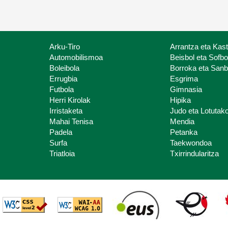
Arku-Tiro
Arrantza eta Kas
Automobilismoa
Beisbol eta Sofbo
Boleibola
Borroka eta San
Errugbia
Esgrima
Futbola
Gimnasia
Herri Kirolak
Hipika
Irristaketa
Judo eta Lotutako
Mahai Tenisa
Mendia
Padela
Petanka
Surfa
Taekwondoa
Triatloia
Txirrindularitza