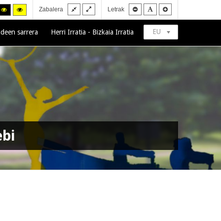
Fixed
Wide
Smaller
Default
Larger
gh
High
High
Zabalera
Letrak
layout
layout
font
font
font
trast
contrast
contrast
ck/white
black/yellow
yellow/black
de.
mode.
mode.
EU
deen sarrera
Herri Irratia - Bizkaia Irratia
ebi