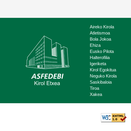
Aireko Kirola
Atletismoa
Bola Jokoa
Ehiza
Eusko Pilota
Eskola kirola
Halterofilia
Igeriketa
Kirolaren gakoak gurasoentzat.
Kirol Egokitua
Neguko Kirola
Saskibaloia
Tiroa
Xakea