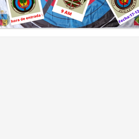
Parekatuz
erazioen zerrenda
Bizkaian genero eta
aiko Kirol Federakundeen
berdintasunerako aukerak
rtea
sustatzea