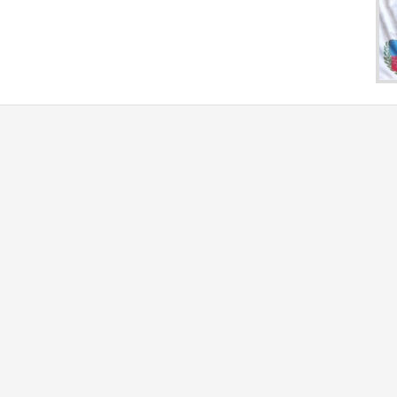
Gure zerbitzuak
Fed
Kluben eta beste erakunde
Bizk
batzuen zerbitzuen eskaintza
Elka