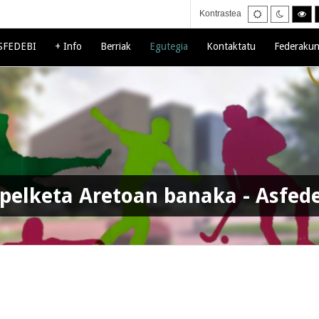
Default
Night
Hi
Kontrastea
mode
mode
con
bla
mo
SFEDEBI
+ Info
Berriak
Egutegia
Kontaktatu
Federakun
pelketa Aretoan banaka - Asfed