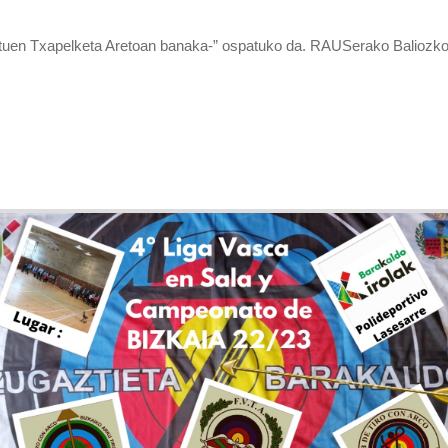
utuen Txapelketa Aretoan banaka-” ospatuko da. RAUSerako Baliozko 