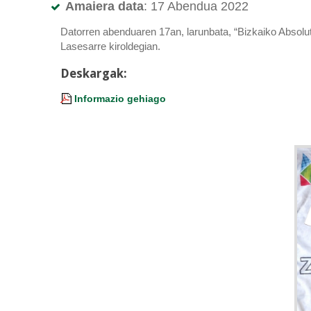
Amaiera data
: 17 Abendua 2022
Datorren abenduaren 17an, larunbata, “Bizkaiko Absol
Lasesarre kiroldegian.
Deskargak:
Informazio gehiago